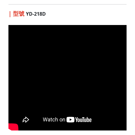
|
型號
YD-218D