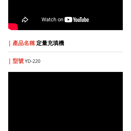
| 產品名稱
定量充填機
| 型號
YD-220