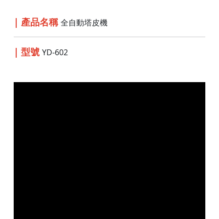
| 產品名稱
全自動塔皮機
|
型號
YD-602