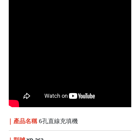
| 產品名稱
6孔直線充填機
| 型號