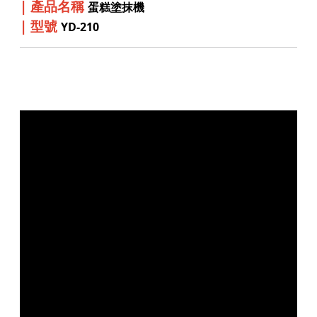
| 產品名稱
蛋糕塗抹機
|
型號
YD-210