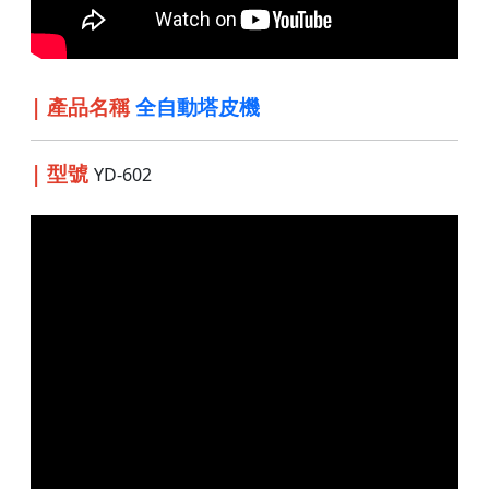
| 產品名稱
全自動塔皮機
|
型號
YD-602