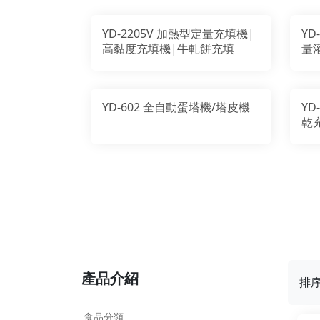
YD-2205V 加熱型定量充填機|
YD
高黏度充填機|牛軋餅充填
量
YD-602 全自動蛋塔機/塔皮機
YD
乾
產品介紹
排
食品分類