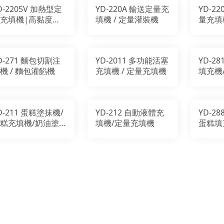
D-2205V 加熱型定
YD-220A 輸送定量充
YD-2
充填機|高黏度充
填機 / 定量灌裝機
量充填機
機|牛軋餅充填
顆粒 
機
D-271 麵包切割注
YD-2011 多功能活塞
YD-2
機 / 麵包灌餡機
充填機 / 定量充填機
填充機
擠花機
D-211 蛋糕塗抹機/
YD-212 自動液體充
YD-2
糕充填機/奶油塗
填機/定量充填機
蛋糕填
機/蛋糕抹面機