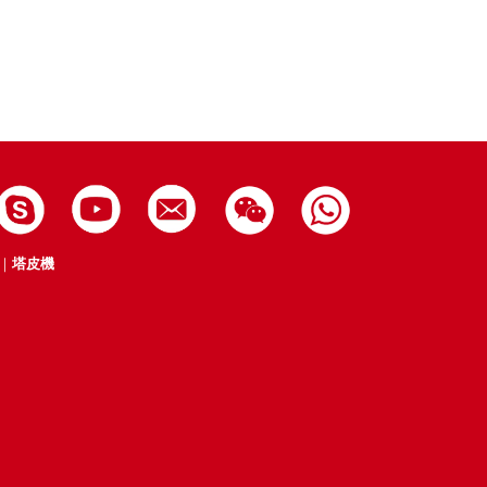
｜
塔皮機