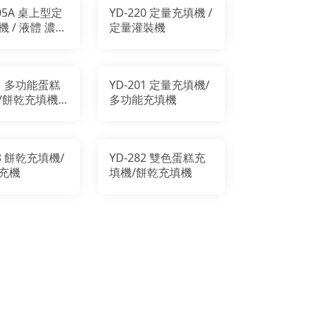
205A 桌上型定
YD-220 定量充填機 /
 / 液體 濃稠
定量灌裝機
注餡/ 泡芙注餡
81 多功能蛋糕
YD-201 定量充填機/
/餅乾充填機/
多功能充填機
/曲奇機
88 餅乾充填機/
YD-282 雙色蛋糕充
充機
填機/餅乾充填機