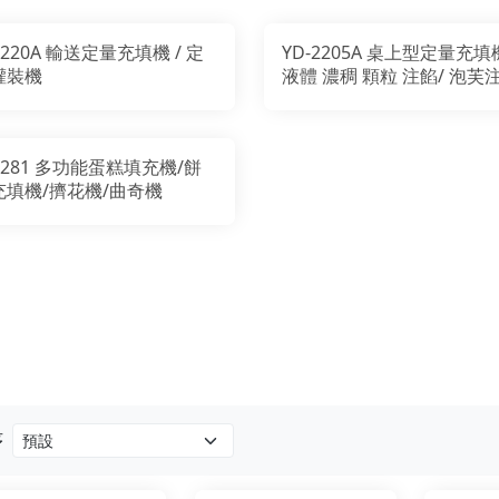
-220A 輸送定量充填機 / 定
YD-2205A 桌上型定量充填機
灌裝機
液體 濃稠 顆粒 注餡/ 泡芙
機
-281 多功能蛋糕填充機/餅
充填機/擠花機/曲奇機
序