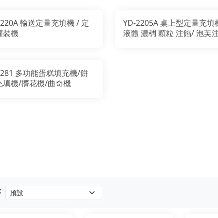
-220A 輸送定量充填機 / 定
YD-2205A 桌上型定量充填機
灌裝機
液體 濃稠 顆粒 注餡/ 泡芙
機
-281 多功能蛋糕填充機/餅
充填機/擠花機/曲奇機
序