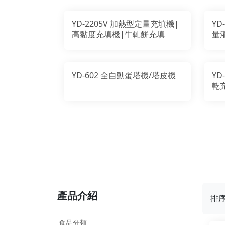
YD-2205V 加熱型定量充填機|
YD
高黏度充填機|牛軋餅充填
量
YD-602 全自動蛋塔機/塔皮機
YD
乾
產品介紹
排
食品分類