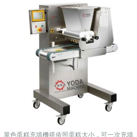
單色蛋糕充填機
搭依照蛋糕大小，可一次充填